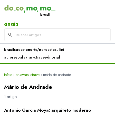
anais
brasil
sudeste
norte/nordeste
sul
int
autores
palavras-chave
editorial
início
›
palavras-chave
›
mário de andrade
Mário de Andrade
1 artigo
Antonio Garcia Moya: arquiteto moderno