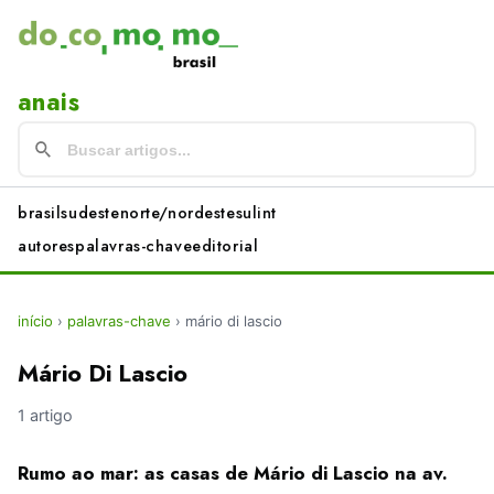
anais
brasil
sudeste
norte/nordeste
sul
int
autores
palavras-chave
editorial
início
›
palavras-chave
›
mário di lascio
Mário Di Lascio
1 artigo
Rumo ao mar: as casas de Mário di Lascio na av.