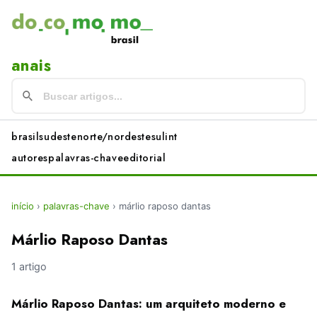
anais
brasil
sudeste
norte/nordeste
sul
int
autores
palavras-chave
editorial
início
›
palavras-chave
›
márlio raposo dantas
Márlio Raposo Dantas
1 artigo
Márlio Raposo Dantas: um arquiteto moderno e