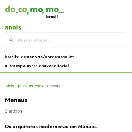
anais
brasil
sudeste
norte/nordeste
sul
int
autores
palavras-chave
editorial
início
›
palavras-chave
›
manaus
Manaus
2 artigos
Os arquitetos modernistas em Manaus