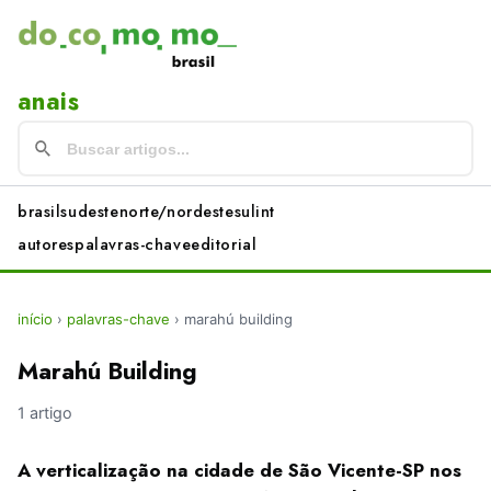
anais
brasil
sudeste
norte/nordeste
sul
int
autores
palavras-chave
editorial
início
›
palavras-chave
›
marahú building
Marahú Building
1 artigo
A verticalização na cidade de São Vicente-SP nos