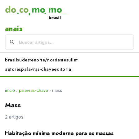
anais
brasil
sudeste
norte/nordeste
sul
int
autores
palavras-chave
editorial
início
›
palavras-chave
›
mass
Mass
2 artigos
Habitação mínima moderna para as massas