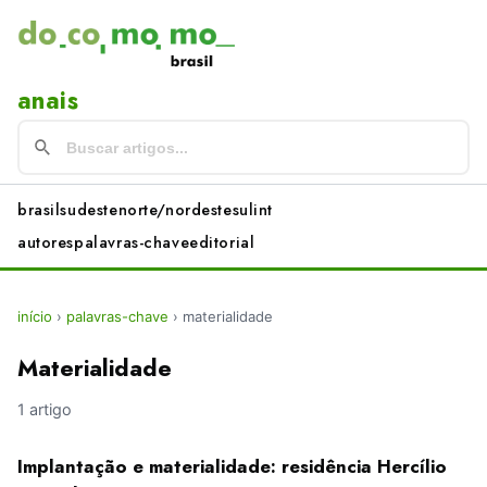
anais
brasil
sudeste
norte/nordeste
sul
int
autores
palavras-chave
editorial
início
›
palavras-chave
›
materialidade
Materialidade
1 artigo
Implantação e materialidade: residência Hercílio