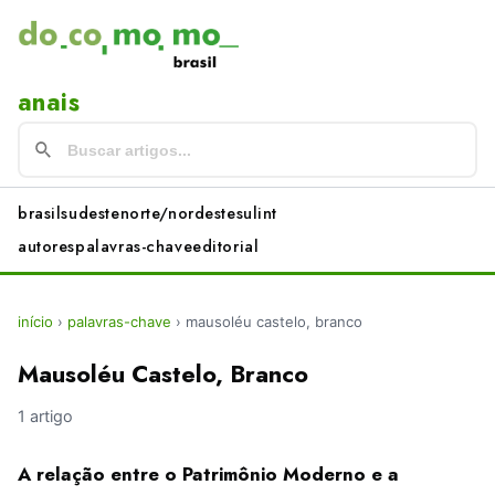
anais
brasil
sudeste
norte/nordeste
sul
int
autores
palavras-chave
editorial
início
›
palavras-chave
›
mausoléu castelo, branco
Mausoléu Castelo, Branco
1 artigo
A relação entre o Patrimônio Moderno e a