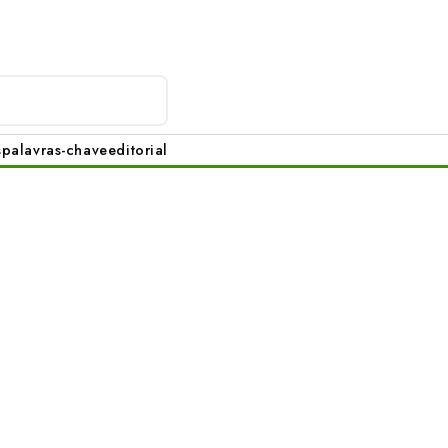
s
palavras-chave
editorial