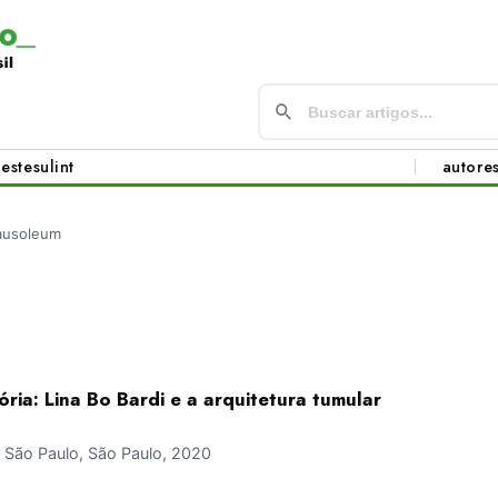
este
sul
int
autore
usoleum
ia: Lina Bo Bardi e a arquitetura tumular
São Paulo, São Paulo, 2020