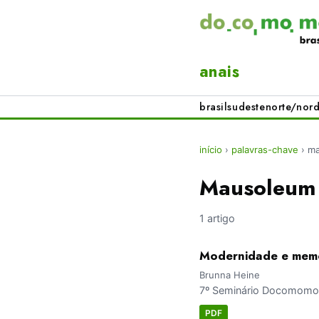
anais
brasil
sudeste
norte/nord
início
›
palavras-chave
›
ma
Mausoleum
1 artigo
Modernidade e memór
Brunna Heine
7º Seminário Docomomo 
PDF