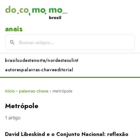
anais
brasil
sudeste
norte/nordeste
sul
int
autores
palavras-chave
editorial
início
›
palavras-chave
›
metrópole
Metrópole
1 artigo
David Libeskind e o Conjunto Nacional: reflexão