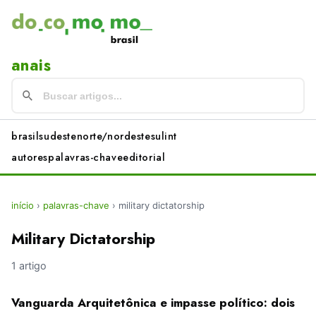
anais
brasil
sudeste
norte/nordeste
sul
int
autores
palavras-chave
editorial
início
›
palavras-chave
›
military dictatorship
Military Dictatorship
1 artigo
Vanguarda Arquitetônica e impasse político: dois