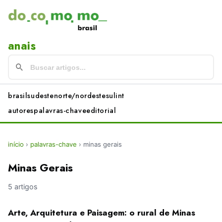
anais
brasil
sudeste
norte/nordeste
sul
int
autores
palavras-chave
editorial
início
›
palavras-chave
›
minas gerais
Minas Gerais
5 artigos
Arte, Arquitetura e Paisagem: o rural de Minas