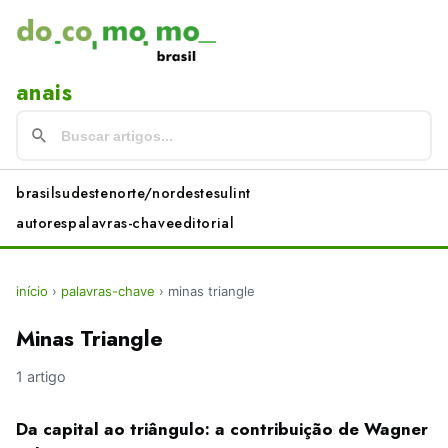
anais
brasil
sudeste
norte/nordeste
sul
int
autores
palavras-chave
editorial
início
›
palavras-chave
›
minas triangle
Minas Triangle
1 artigo
Da capital ao triângulo: a contribuição de Wagner