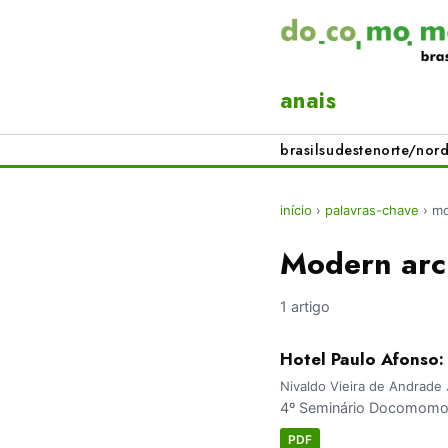
anais
brasil
sudeste
norte/nord
início
›
palavras-chave
›
mo
Modern arch
1 artigo
Hotel Paulo Afonso:
Nivaldo Vieira de Andrade 
4º Seminário Docomomo 
PDF