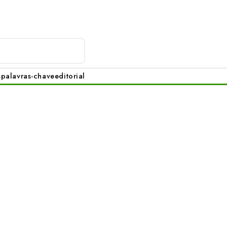
s
palavras-chave
editorial