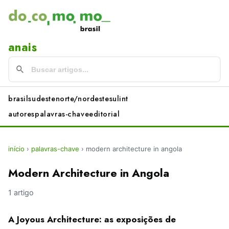
anais
brasil
sudeste
norte/nordeste
sul
int
autores
palavras-chave
editorial
início
›
palavras-chave
›
modern architecture in angola
Modern Architecture in Angola
1 artigo
A Joyous Architecture: as exposições de