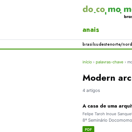
anais
brasil
sudeste
norte/nord
início
›
palavras-chave
›
mo
Modern arch
4 artigos
A casa de uma arqui
Felipe Taroh Inoue Sanque
8º Seminário Docomomo 
PDF