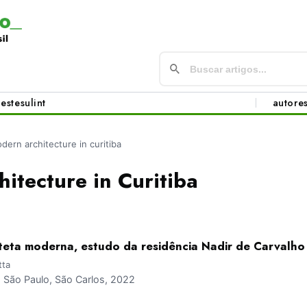
este
sul
int
autore
dern architecture in curitiba
itecture in Curitiba
teta moderna, estudo da residência Nadir de Carvalho
tta
São Paulo, São Carlos, 2022