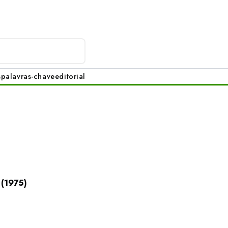
s
palavras-chave
editorial
 (1975)