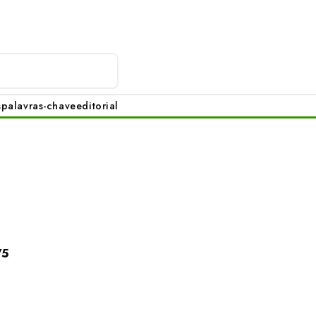
s
palavras-chave
editorial
75