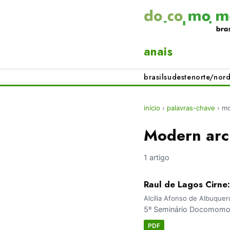
anais
brasil
sudeste
norte/nord
início
›
palavras-chave
›
mo
Modern arch
1 artigo
Raul de Lagos Cirne:
Alcília Afonso de Albuque
5º Seminário Docomomo 
PDF