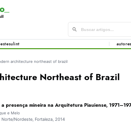
este
sul
int
autore
dern architecture northeast of brazil
itecture Northeast of Brazil
 a presença mineira na Arquitetura Piauiense, 1971–19
rque e Melo
Norte/Nordeste, Fortaleza, 2014