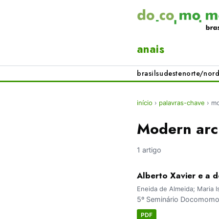
anais
brasil
sudeste
norte/nord
início
›
palavras-chave
›
mo
Modern arch
1 artigo
Alberto Xavier e a
Eneida de Almeida; Maria Is
5º Seminário Docomomo 
PDF