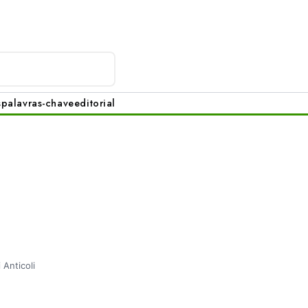
s
palavras-chave
editorial
 Anticoli