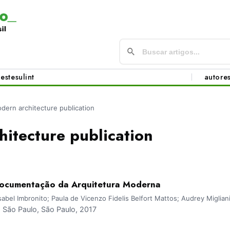
este
sul
int
autore
dern architecture publication
itecture publication
 documentação da Arquitetura Moderna
abel Imbronito; Paula de Vicenzo Fidelis Belfort Mattos; Audrey Migliani
São Paulo, São Paulo, 2017