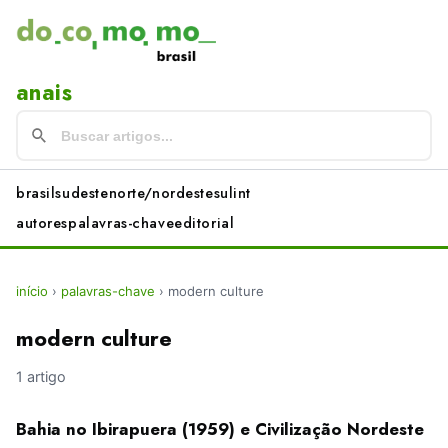
anais
brasil
sudeste
norte/nordeste
sul
int
autores
palavras-chave
editorial
início
›
palavras-chave
›
modern culture
modern culture
1 artigo
Bahia no Ibirapuera (1959) e Civilização Nordeste