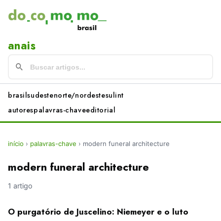
anais
brasil
sudeste
norte/nordeste
sul
int
autores
palavras-chave
editorial
início
›
palavras-chave
›
modern funeral architecture
modern funeral architecture
1 artigo
O purgatório de Juscelino: Niemeyer e o luto