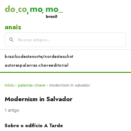
anais
brasil
sudeste
norte/nordeste
sul
int
autores
palavras-chave
editorial
início
›
palavras-chave
›
modernism in salvador
Modernism in Salvador
1 artigo
Sobre o edifício A Tarde