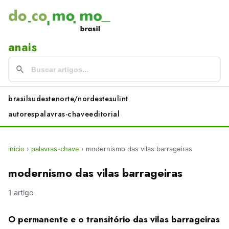
anais
brasil
sudeste
norte/nordeste
sul
int
autores
palavras-chave
editorial
início
›
palavras-chave
›
modernismo das vilas barrageiras
modernismo das vilas barrageiras
1 artigo
O permanente e o transitório das vilas barrageiras