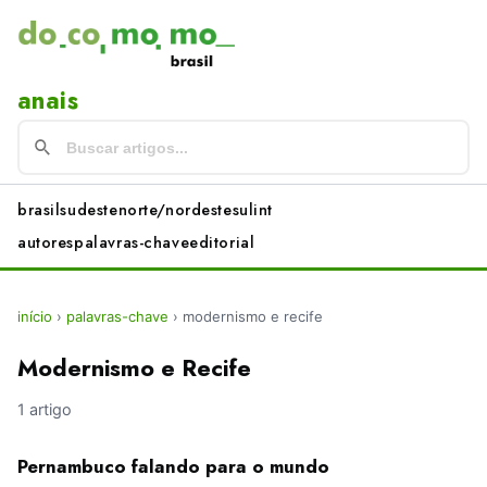
anais
brasil
sudeste
norte/nordeste
sul
int
autores
palavras-chave
editorial
início
›
palavras-chave
›
modernismo e recife
Modernismo e Recife
1 artigo
Pernambuco falando para o mundo