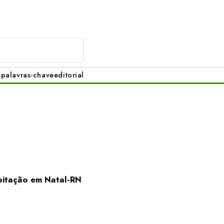
s
palavras-chave
editorial
abitação em Natal-RN