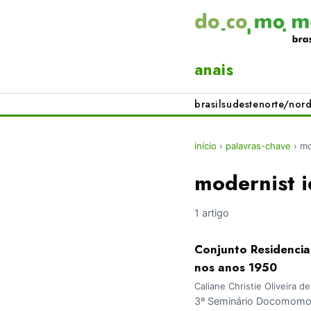
anais
brasil
sudeste
norte/nord
início
›
palavras-chave
›
mo
modernist 
1 artigo
Conjunto Residencia
nos anos 1950
Caliane Christie Oliveira 
3º Seminário Docomomo 