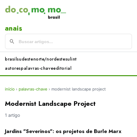
anais
brasil
sudeste
norte/nordeste
sul
int
autores
palavras-chave
editorial
início
›
palavras-chave
›
modernist landscape project
Modernist Landscape Project
1 artigo
Jardins "Severinos": os projetos de Burle Marx