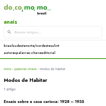
anais
brasil
sudeste
norte/nordeste
sul
int
autores
palavras-chave
editorial
início
›
palavras-chave
›
modos de habitar
Modos de Habitar
1 artigo
Ensaio sobre a casa carioca: 1928 – 1935