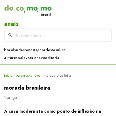
anais
brasil
sudeste
norte/nordeste
sul
int
autores
palavras-chave
editorial
início
›
palavras-chave
›
morada brasileira
morada brasileira
1 artigo
A casa modernista como ponto de inflexão na