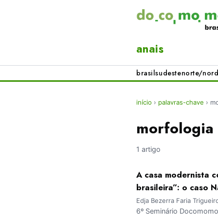
anais
brasil
sudeste
norte/nord
início
›
palavras-chave
›
mo
morfologia 
1 artigo
A casa modernista c
brasileira”: o caso N
Edja Bezerra Faria Trigueir
6º Seminário Docomomo 