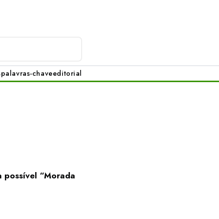
s
palavras-chave
editorial
a possível “Morada