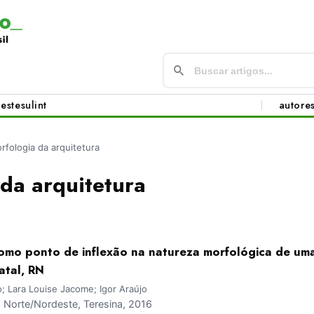
este
sul
int
autore
rfologia da arquitetura
da arquitetura
omo ponto de inflexão na natureza morfológica de um
atal, RN
o; Lara Louise Jacome; Igor Araújo
Norte/Nordeste, Teresina, 2016