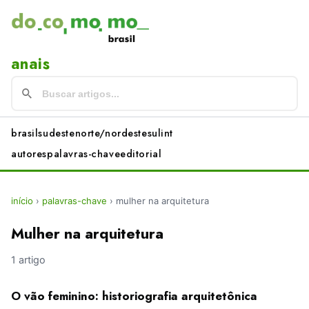
anais
brasil
sudeste
norte/nordeste
sul
int
autores
palavras-chave
editorial
início
›
palavras-chave
›
mulher na arquitetura
Mulher na arquitetura
1 artigo
O vão feminino: historiografia arquitetônica