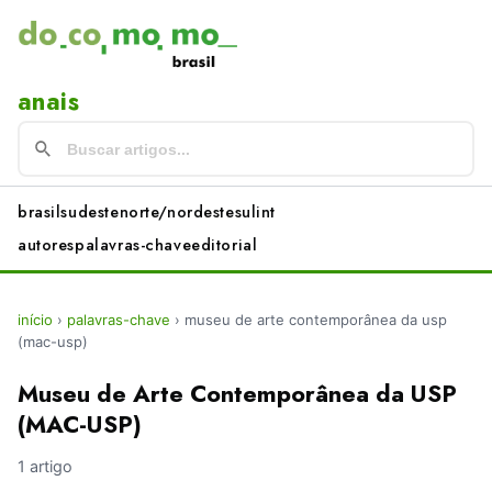
anais
brasil
sudeste
norte/nordeste
sul
int
autores
palavras-chave
editorial
início
›
palavras-chave
›
museu de arte contemporânea da usp
(mac-usp)
Museu de Arte Contemporânea da USP
(MAC-USP)
1 artigo