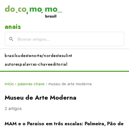
anais
brasil
sudeste
norte/nordeste
sul
int
autores
palavras-chave
editorial
início
›
palavras-chave
›
museu de arte moderna
Museu de Arte Moderna
2 artigos
MAM e o Paraíso em três escalas: Palmeira, Pão de