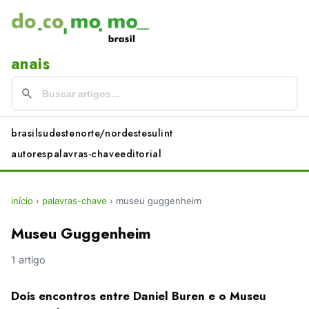
anais
brasil
sudeste
norte/nordeste
sul
int
autores
palavras-chave
editorial
início
›
palavras-chave
›
museu guggenheim
Museu Guggenheim
1 artigo
Dois encontros entre Daniel Buren e o Museu