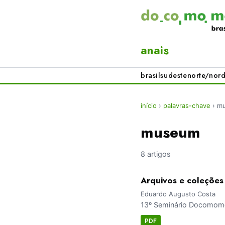
anais
brasil
sudeste
norte/nord
início
›
palavras-chave
›
m
museum
8 artigos
Arquivos e coleções 
Eduardo Augusto Costa
13º Seminário Docomomo 
PDF