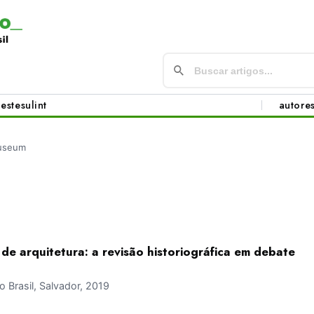
este
sul
int
autore
useum
de arquitetura: a revisão historiográfica em debate
Brasil, Salvador, 2019