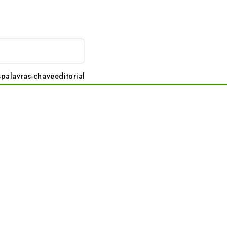
s
palavras-chave
editorial