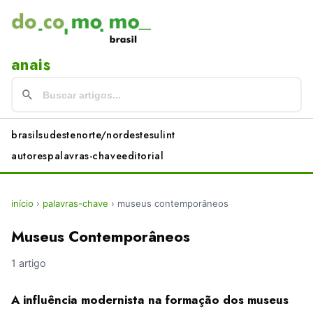
anais
brasil
sudeste
norte/nordeste
sul
int
autores
palavras-chave
editorial
início
›
palavras-chave
›
museus contemporâneos
Museus Contemporâneos
1 artigo
A influência modernista na formação dos museus