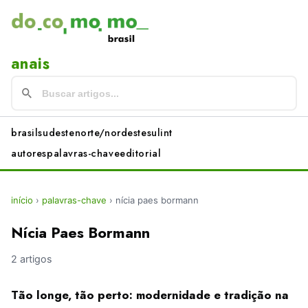
anais
brasil
sudeste
norte/nordeste
sul
int
autores
palavras-chave
editorial
início
›
palavras-chave
›
nícia paes bormann
Nícia Paes Bormann
2 artigos
Tão longe, tão perto: modernidade e tradição na