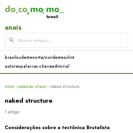
anais
brasil
sudeste
norte/nordeste
sul
int
autores
palavras-chave
editorial
início
›
palavras-chave
›
naked structure
naked structure
1 artigo
Considerações sobre a tectônica Brutalista