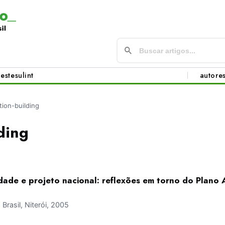
este
sul
int
autore
tion-building
ding
ade e projeto nacional: reflexões em torno do Plano
rasil, Niterói, 2005