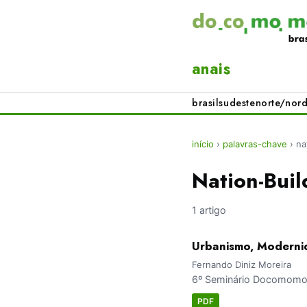
anais
brasil
sudeste
norte/nord
início
›
palavras-chave
›
na
Nation-Buil
1 artigo
Urbanismo, Modernid
Fernando Diniz Moreira
6º Seminário Docomomo B
PDF