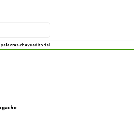
s
palavras-chave
editorial
 Agache