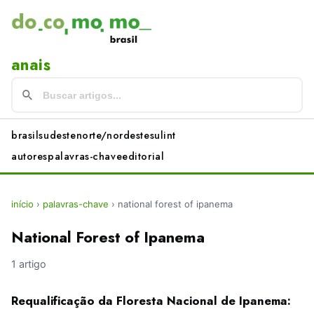
anais
brasil
sudeste
norte/nordeste
sul
int
autores
palavras-chave
editorial
início
›
palavras-chave
›
national forest of ipanema
National Forest of Ipanema
1 artigo
Requalificação da Floresta Nacional de Ipanema: