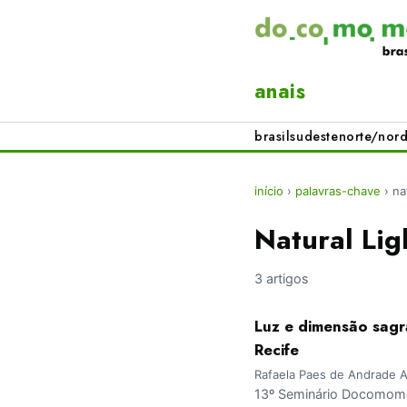
anais
brasil
sudeste
norte/nord
início
›
palavras-chave
›
na
Natural Lig
3 artigos
Luz e dimensão sagr
Recife
Rafaela Paes de Andrade A
13º Seminário Docomomo 