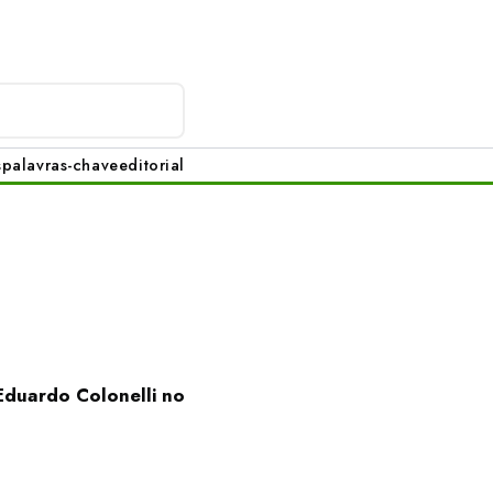
s
palavras-chave
editorial
Eduardo Colonelli no