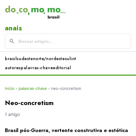
anais
brasil
sudeste
norte/nordeste
sul
int
autores
palavras-chave
editorial
início
›
palavras-chave
›
neo-concretism
Neo-concretism
1 artigo
Brasil pós-Guerra, vertente construtiva e estética