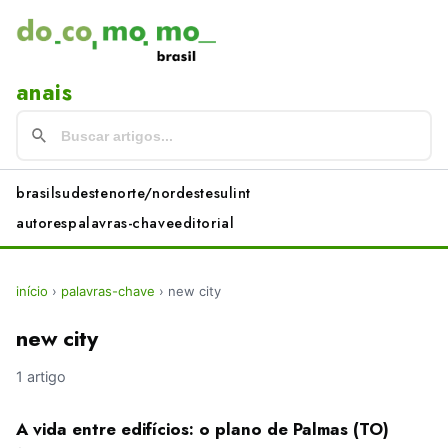
anais
brasil
sudeste
norte/nordeste
sul
int
autores
palavras-chave
editorial
início
›
palavras-chave
›
new city
new city
1 artigo
A vida entre edifícios: o plano de Palmas (TO)