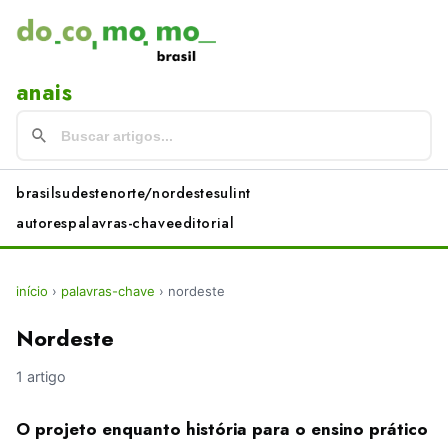
anais
brasil
sudeste
norte/nordeste
sul
int
autores
palavras-chave
editorial
início
›
palavras-chave
›
nordeste
Nordeste
1 artigo
O projeto enquanto história para o ensino prático