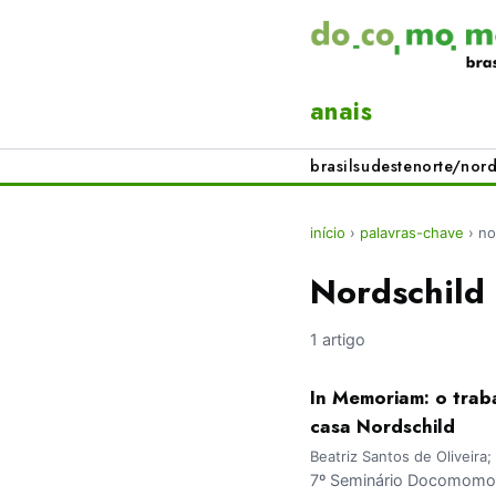
anais
brasil
sudeste
norte/nord
início
›
palavras-chave
›
no
Nordschild
1 artigo
In Memoriam: o trab
casa Nordschild
Beatriz Santos de Oliveira;
7º Seminário Docomomo B