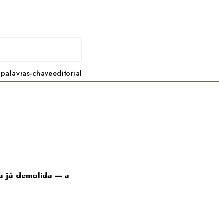
s
palavras-chave
editorial
a já demolida — a