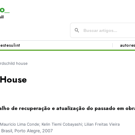
este
sul
int
autore
rdschild house
 House
alho de recuperação e atualização do passado em obr
 Mauricio Lima Conde; Kelin Tiemi Cobayashi; Lilian Freitas Vieira
rasil, Porto Alegre, 2007