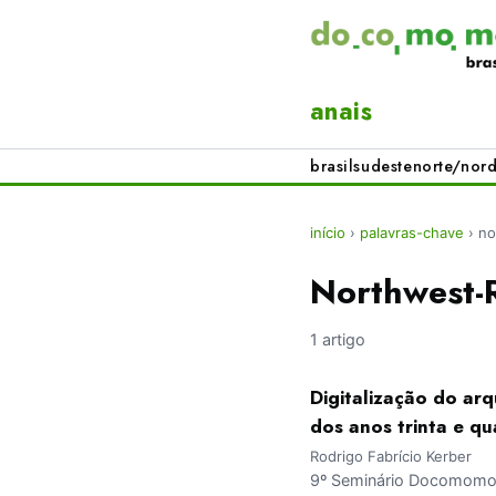
anais
brasil
sudeste
norte/nord
início
›
palavras-chave
›
no
Northwest-
1 artigo
Digitalização do ar
dos anos trinta e qu
Rodrigo Fabrício Kerber
9º Seminário Docomomo Br