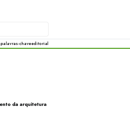
s
palavras-chave
editorial
ento da arquitetura