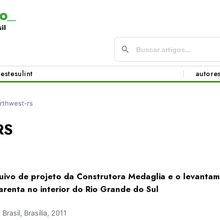
este
sul
int
autore
rthwest-rs
RS
quivo de projeto da Construtora Medaglia e o levantam
arenta no interior do Rio Grande do Sul
asil, Brasília, 2011