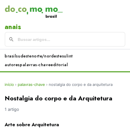
anais
brasil
sudeste
norte/nordeste
sul
int
autores
palavras-chave
editorial
início
›
palavras-chave
›
nostalgia do corpo e da arquitetura
Nostalgia do corpo e da Arquitetura
1 artigo
Arte sobre Arquitetura