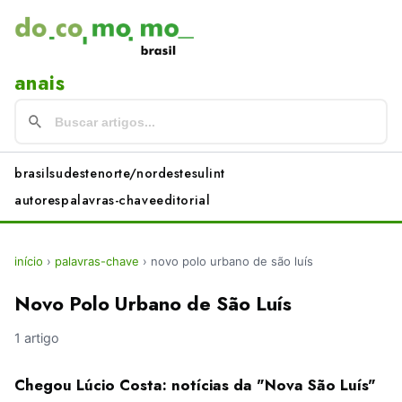
anais
brasil
sudeste
norte/nordeste
sul
int
autores
palavras-chave
editorial
início
›
palavras-chave
›
novo polo urbano de são luís
Novo Polo Urbano de São Luís
1 artigo
Chegou Lúcio Costa: notícias da "Nova São Luís"