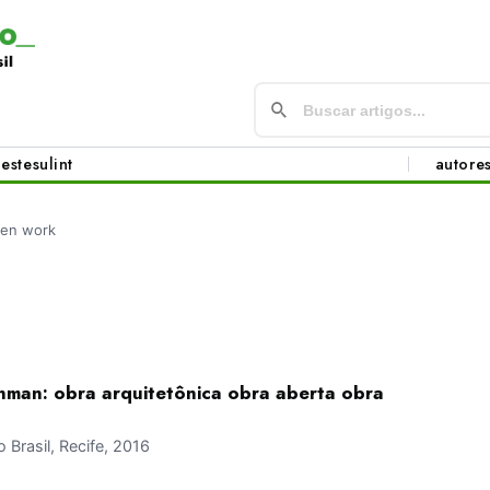
este
sul
int
autore
en work
enman: obra arquitetônica obra aberta obra
Brasil, Recife, 2016