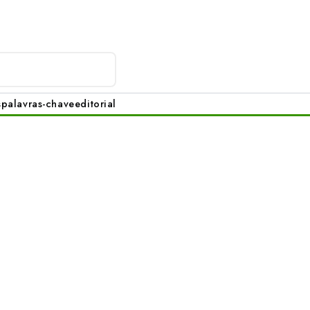
s
palavras-chave
editorial