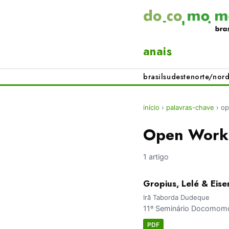
anais
brasil
sudeste
norte/nord
início
›
palavras-chave
›
op
Open Work
1 artigo
Gropius, Lelé & Eis
Irã Taborda Dudeque
11º Seminário Docomomo 
PDF