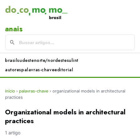
anais
brasil
sudeste
norte/nordeste
sul
int
autores
palavras-chave
editorial
início
›
palavras-chave
›
organizational models in architectural
practices
Organizational models in architectural
practices
1 artigo