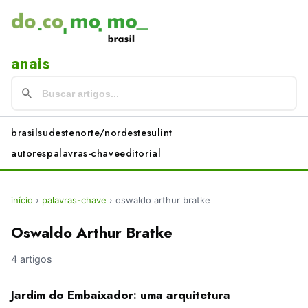
anais
brasil
sudeste
norte/nordeste
sul
int
autores
palavras-chave
editorial
início
›
palavras-chave
›
oswaldo arthur bratke
Oswaldo Arthur Bratke
4 artigos
Jardim do Embaixador: uma arquitetura