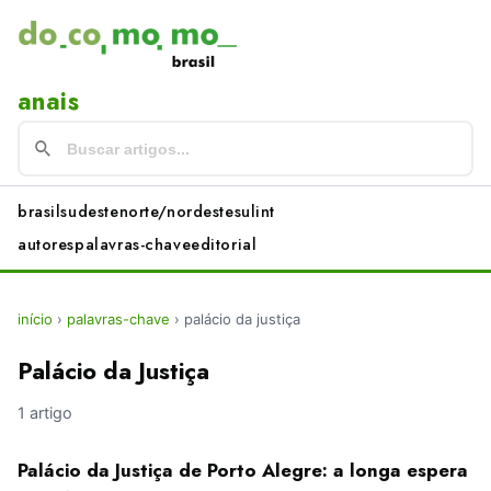
anais
brasil
sudeste
norte/nordeste
sul
int
autores
palavras-chave
editorial
início
›
palavras-chave
›
palácio da justiça
Palácio da Justiça
1 artigo
Palácio da Justiça de Porto Alegre: a longa espera